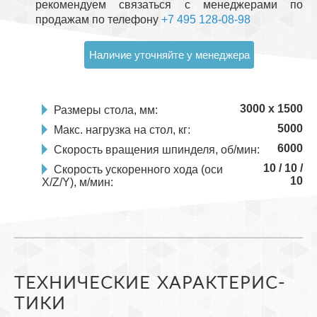
рекомендуем связаться с менеджерами по
продажам по телефону
+7 495 128-08-98
Наличие уточняйте у менеджера
3000 x 1500
Размеры стола, мм:
5000
Макс. нагрузка на стол, кг:
6000
Скорость вращения шпинделя, об/мин:
10
/
10
/
Скорость ускоренного хода (оси
10
X/Z/Y), м/мин:
ТЕХ­НИ­ЧЕС­КИЕ ХА­РАК­ТЕ­РИС­
ТИ­КИ