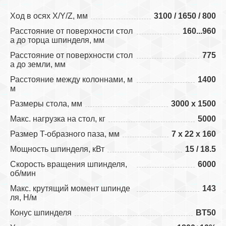
Ход в осях X/Y/Z, мм
3100
/
1650
/
800
Расстояние от поверхности стол
160...960
а до торца шпинделя, мм
Расстояние от поверхности стол
775
а до земли, мм
Расстояние между колоннами, м
1400
м
Размеры стола, мм
3000 x 1500
Макс. нагрузка на стол, кг
5000
Размер T-образного паза, мм
7 x 22 x 160
Мощность шпинделя, кВт
15
/
18.5
Скорость вращения шпинделя,
6000
об/мин
Макс. крутящий момент шпинде
143
ля, Н/м
Конус шпинделя
BT50