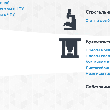
ниной
ентры с ЧПУ
Строгальн
я с ЧПУ
Станки дол
Кузнечно-
Прессы кри
Прессы гидр
Кузнечное о
Листогибоч
Ножницы ги
Собственн