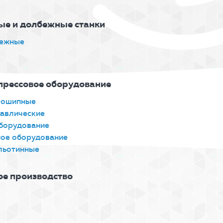
ые и долбежные станки
бежные
прессовое оборудование
вошипные
авлические
борудование
ное оборудование
льотинные
ое производство