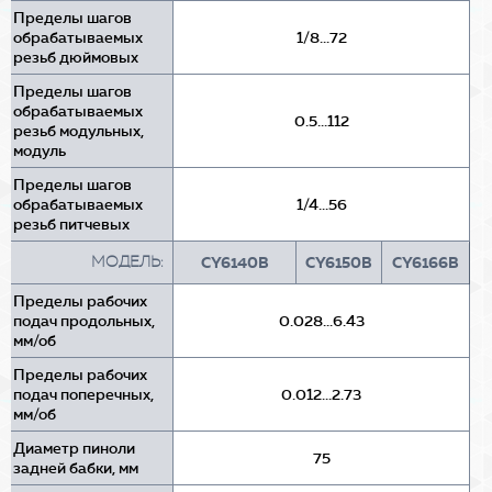
Пределы шагов
обрабатываемых
1/8...72
резьб дюймовых
Пределы шагов
обрабатываемых
0.5...112
резьб модульных,
модуль
Пределы шагов
обрабатываемых
1/4...56
резьб питчевых
МОДЕЛЬ:
CY6140B
CY6150B
CY6166B
Пределы рабочих
подач продольных,
0.028...6.43
мм/об
Пределы рабочих
подач поперечных,
0.012...2.73
мм/об
Диаметр пиноли
75
задней бабки, мм