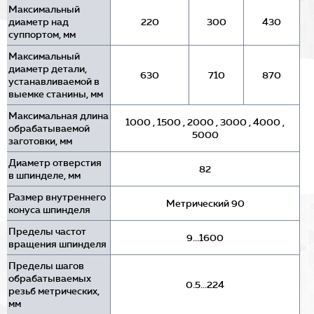
Максимальный
диаметр над
220
300
430
суппортом, мм
Максимальный
диаметр детали,
630
710
870
устанавливаемой в
выемке станины, мм
Максимальная длина
1000
,
1500
,
2000
,
3000
,
4000
,
обрабатываемой
5000
заготовки, мм
Диаметр отверстия
82
в шпинделе, мм
Размер внутреннего
Метрический 90
конуса шпинделя
Пределы частот
9...1600
вращения шпинделя
Пределы шагов
обрабатываемых
0.5...224
резьб метрических,
мм