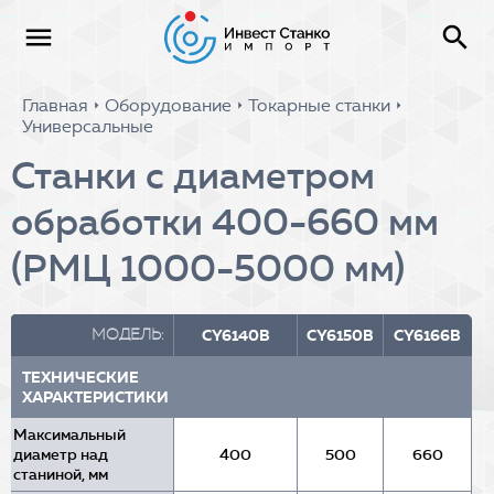
menu
search
Главная
Оборудование
Токарные станки
arrow_right
arrow_right
arrow_right
Универсальные
Станки с диаметром
обработки 400-660 мм
(РМЦ 1000-5000 мм)
МОДЕЛЬ:
CY6140B
CY6150B
CY6166B
ТЕХНИЧЕСКИЕ
ХАРАКТЕРИСТИКИ
Максимальный
диаметр над
400
500
660
станиной, мм